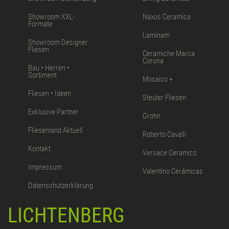
Showroom XXL-
Naxos Ceramica
Formate
Laminam
Showroom Designer
Fliesen
Ceramiche Marca
Corona
Bau • Herren •
Sortiment
Mosaico +
Fliesen • Ideen
Steuler Fliesen
Exklusive Partner
Grohn
Fliesenland Aktuell
Roberto Cavalli
Kontakt
Versace Ceramics
Impressum
Valentino Cerámicas
Datenschutzerklärung
LICHTENBERG