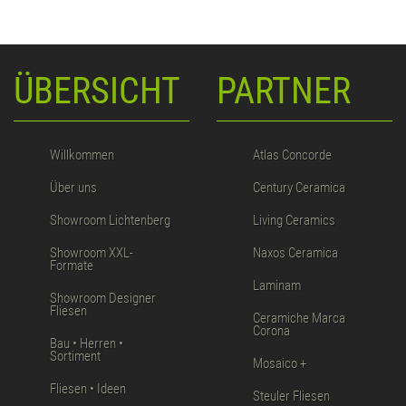
ÜBERSICHT
PARTNER
Willkommen
Atlas Concorde
Über uns
Century Ceramica
Showroom Lichtenberg
Living Ceramics
Showroom XXL-
Naxos Ceramica
Formate
Laminam
Showroom Designer
Fliesen
Ceramiche Marca
Corona
Bau • Herren •
Sortiment
Mosaico +
Fliesen • Ideen
Steuler Fliesen