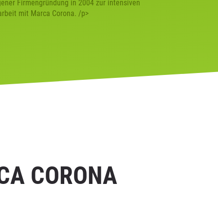
gener Firmengründung in 2004 zur intensiven
beit mit Marca Corona. /p>
RCA CORONA