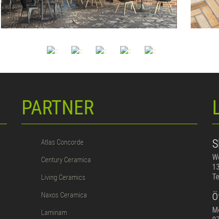
PARTNER
S
Atlas Concorde
We
Century Ceramica
13
Te
Living Ceramics
Naxos Ceramica
Ö
Mo
Laminam