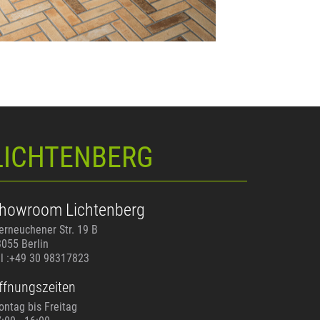
LICHTENBERG
howroom Lichtenberg
rneuchener Str. 19 B
055 Berlin
l :+49 30 98317823
ffnungszeiten
ntag bis Freitag